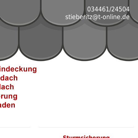
034461/24504
stieberitz@t-online.de
e
Sturmsicherung